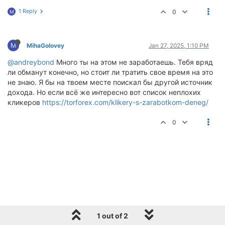
1 Reply
0
M
M
MihaGolovey
Jan 27, 2025, 1:10 PM
@andreybond
Много ты на этом не заработаешь. Тебя вряд
ли обманут конечно, но стоит ли тратить свое время на это
не знаю. Я бы на твоем месте поискал бы другой источник
дохода. Но если всё же интересно вот список неплохих
кликеров
https://torforex.com/klikery-s-zarabotkom-deneg/
0
1 out of 2