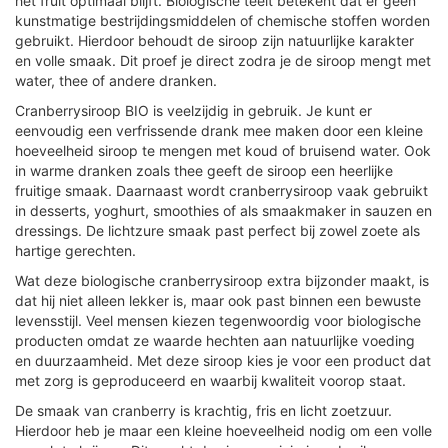
het fruit optimaal blijft. Biologische teelt betekent dat er geen
kunstmatige bestrijdingsmiddelen of chemische stoffen worden
gebruikt. Hierdoor behoudt de siroop zijn natuurlijke karakter
en volle smaak. Dit proef je direct zodra je de siroop mengt met
water, thee of andere dranken.
Cranberrysiroop BIO is veelzijdig in gebruik. Je kunt er
eenvoudig een verfrissende drank mee maken door een kleine
hoeveelheid siroop te mengen met koud of bruisend water. Ook
in warme dranken zoals thee geeft de siroop een heerlijke
fruitige smaak. Daarnaast wordt cranberrysiroop vaak gebruikt
in desserts, yoghurt, smoothies of als smaakmaker in sauzen en
dressings. De lichtzure smaak past perfect bij zowel zoete als
hartige gerechten.
Wat deze biologische cranberrysiroop extra bijzonder maakt, is
dat hij niet alleen lekker is, maar ook past binnen een bewuste
levensstijl. Veel mensen kiezen tegenwoordig voor biologische
producten omdat ze waarde hechten aan natuurlijke voeding
en duurzaamheid. Met deze siroop kies je voor een product dat
met zorg is geproduceerd en waarbij kwaliteit voorop staat.
De smaak van cranberry is krachtig, fris en licht zoetzuur.
Hierdoor heb je maar een kleine hoeveelheid nodig om een volle