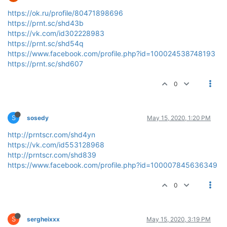
https://ok.ru/profile/80471898696
https://prnt.sc/shd43b
https://vk.com/id302228983
https://prnt.sc/shd54q
https://www.facebook.com/profile.php?id=100024538748193
https://prnt.sc/shd607
0
S
sosedy
May 15, 2020, 1:20 PM
http://prntscr.com/shd4yn
https://vk.com/id553128968
http://prntscr.com/shd839
https://www.facebook.com/profile.php?id=100007845636349
0
S
sergheixxx
May 15, 2020, 3:19 PM