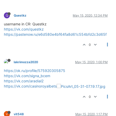
Q
Questkz
May 15, 2020, 12:34 PM
username in CR: Questkz
https://vk.com/questkz
https://pastenow.ru/e6d580e4bf64fa8d61c554bfd2c3d65f
0
lakrimozza2020
May 15, 2020, 1:00 PM
https://ok.ru/profile/575920305875
https://vk.com/signa_bcem
https://vk.com/aradial2
https://vk.com/casinoroyalbets
0
V
vit548
May 15, 2020, 1:17 PM