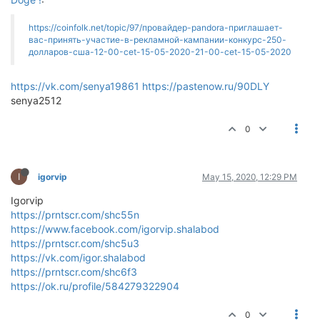
https://coinfolk.net/topic/97/провайдер-pandora-приглашает-
вас-принять-участие-в-рекламной-кампании-конкурс-250-
долларов-сша-12-00-cet-15-05-2020-21-00-cet-15-05-2020
https://vk.com/senya19861
https://pastenow.ru/90DLY
senya2512
0
I
igorvip
May 15, 2020, 12:29 PM
Igorvip
https://prntscr.com/shc55n
https://www.facebook.com/igorvip.shalabod
https://prntscr.com/shc5u3
https://vk.com/igor.shalabod
https://prntscr.com/shc6f3
https://ok.ru/profile/584279322904
0