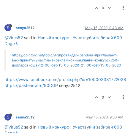
0
S
senya2512
May 15, 2020, 9:43 AM
@Virus52
said in
Новый конкурс ! Участвуй и забирай 600
Doge !
:
https://coinfolk.net/topic/97/провайдер-pandora-приглашает-
вас-принять-участие-в-рекламной-кампании-конкурс-250-
долларов-сша-12-00-cet-15-05-2020-21-00-cet-15-05-2020
https://www.facebook.com/profile.php?id=100003381722038
https://pastenow.ru/90DGP
senya2512
0
S
senya2512
May 15, 2020, 9:53 AM
@Virus52
said in
Новый конкурс ! Участвуй и забирай 600
Doge !
: