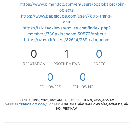
https://www.bimandco.com/en/users/pczlokaiorc/bim-
objects
https://www.babelcube.com/user/789p-trang-
chu
https://talk.tacklewarehouse.com/index.php?
members/789pvipcocom.59873/#about
https://whyp.it/users/82614/789pvipcocom
0
1
0
REPUTATION
PROFILE VIEWS
POSTS
0
0
FOLLOWERS
FOLLOWING
JOINED
JUN 9, 2025, 4:25 AM
LAST ONLINE
JUN 9, 2025, 4:25 AM
WEBSITE
789PVIP.CO.COM/
LOCATION
NG. 34 P. HÀO NAM, CHỢ DỪA, ĐỐNG ĐA, HÀ
NỘI, VIỆT NAM