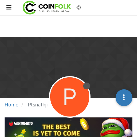
©
P
Home
Ptsnathji