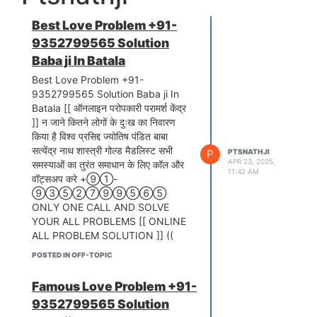
Best Love Problem +91-
9352799565 Solution
Baba ji In Batala
Best Love Problem +91-
9352799565 Solution Baba ji In
Batala [[ ऑनलाइन परोपकारी परामर्श केंद्र
]] न जाने कितने लोगों के दुःख का निवारण
किया है विश्व प्रसिद्द ज्योतिष पंडित बाबा
सत्येंद्र नाथ शास्त्री गोल्ड मैडलिस्ट सभी
P
PTSNATHJI
APR 23, 2025,
समस्याओं का तुरंत समाधान के लिए कॉल और
11:42 AM
वॉट्सअप करे +⑨①-
⑨③⑤②⑦⑨⑨⑤⑥⑤
ONLY ONE CALL AND SOLVE
YOUR ALL PROBLEMS [[ ONLINE
ALL PROBLEM SOLUTION ]] ((
पहले समाधान। फिर विश्वास )) तुरंत फ़ोन करे
POSTED IN OFF-TOPIC
+91-9352799565 स्पेसलिस्ट: किया-
कराया, प्रेम-विवाह, सौतन दुख, व्यापार,
Famous Love Problem +91-
गृहक्लेश से छुटकारा, वशीकरण, गृहक्लेश,
9352799565 Solution
व्यापारिक समस्या,विवाह में रुकावट, ऋण होना,