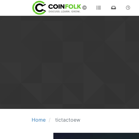
©
Home
tictactoew