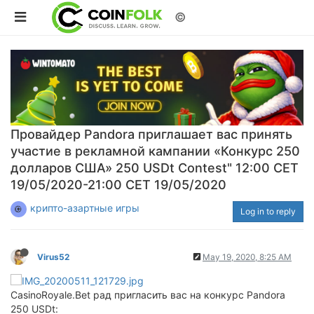
©
Провайдер Pandora приглашает вас принять
участие в рекламной кампании «Конкурс 250
долларов США» 250 USDt Contest" 12:00 CET
19/05/2020-21:00 CET 19/05/2020
крипто-азартные игры
Log in to reply
Virus52
May 19, 2020, 8:25 AM
CasinoRoyale.Bet рад пригласить вас на конкурс Pandora
250 USDt: