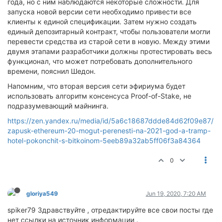
года, но с ним наблюдаются некоторые сложности. Для
запуска новой версии сети необходимо привести все
клиенты к единой спецификации. Затем нужно создать
единый депозитарный контракт, чтобы пользователи могли
перевести средства из старой сети в новую. Между этими
двумя этапами разработчики должны протестировать весь
функционал, что может потребовать дополнительного
времени, пояснил Шедон.
Напомним, что вторая версия сети эфириума будет
использовать алгоритм консенсуса Proof-of-Stake, не
подразумевающий майнинга.
https://zen.yandex.ru/media/id/5a6c18687ddde84d62f09e87/
zapusk-ethereum-20-mogut-perenesti-na-2021-god-a-tramp-
hotel-pokonchit-s-bitkoinom-5eeb89a32ab5ff06f3a84364
0
gloriya549
Jun 19, 2020, 7:20 AM
spiker79 Здравствуйте , отредактируйте все свои посты где
нет ссылки на источник информации .