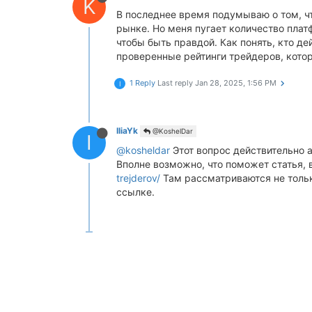
K
В последнее время подумываю о том, чт
рынке. Но меня пугает количество пла
чтобы быть правдой. Как понять, кто д
проверенные рейтинги трейдеров, котор
1 Reply
Last reply
Jan 28, 2025, 1:56 PM
I
IliaYk
@KoshelDar
I
@kosheldar
Этот вопрос действительно а
Вполне возможно, что поможет статья, 
trejderov/
Там рассматриваются не тольк
ссылке.