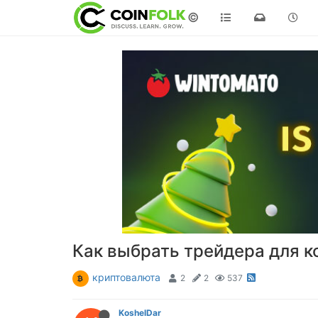
©
Как выбрать трейдера для к
криптовалюта
2
2
537
KoshelDar