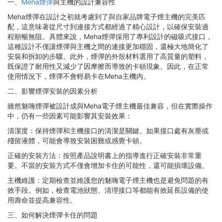
一、
Meha煙彈
與主機的設計兼容性
Meha煙彈在設計之初就考慮到了與自家品牌電子煙主機的完美匹
配，這意味著從尺寸到連接方式都經過了精心設計，以確保安裝過
程順暢無阻。具體來說，Meha煙彈採用了專利設計的磁吸式接口，
這種設計不僅讓煙彈與主機之間的連接更加穩固，還極大地簡化了
安裝和拆卸的步驟。此外，煙彈的外殼材料選用了高質量的塑料，
既保證了耐用性又減少了因摩擦而導致的卡頓現象。因此，在正常
使用情況下，煙彈不會輕易卡在Meha主機內。
二、影響煙彈安裝的因素分析
雖然魅嗨煙彈被設計成與Meha電子煙主機最佳兼容，但在實際操作
中，仍有一些因素可能影響其安裝效果：
清潔度：保持煙彈和主機接口的清潔是關鍵。如果接口處有灰塵或
殘留液體，可能會導致安裝困難或感覺卡頓。
正確的安裝方法：按照產品說明書上的指導進行正確安裝非常重
要。不當的安裝方式不僅會增加卡住的可能性，還可能損壞設備。
主機維護：定期檢查並維護您的魅嗨電子煙主機也是避免問題的有
效手段。例如，檢查電池狀態、清理接口等都能有效延長設備的使
用壽命並提高兼容性。
三、如何解決煙彈卡住的問題