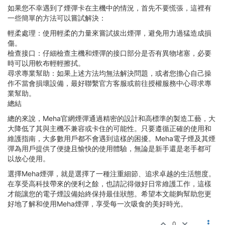
如果您不幸遇到了煙彈卡在主機中的情況，首先不要慌張，這裡有
一些簡單的方法可以嘗試解決：
輕柔處理：使用輕柔的力量來嘗試拔出煙彈，避免用力過猛造成損
傷。
檢查接口：仔細檢查主機和煙彈的接口部分是否有異物堵塞，必要
時可以用軟布輕輕擦拭。
尋求專業幫助：如果上述方法均無法解決問題，或者您擔心自己操
作不當會損壞設備，最好聯繫官方客服或前往授權服務中心尋求專
業幫助。
總結
總的來說，Meha官網煙彈通過精密的設計和高標準的製造工藝，大
大降低了其與主機不兼容或卡住的可能性。只要遵循正確的使用和
維護指南，大多數用戶都不會遇到這樣的困擾。Meha電子煙及其煙
彈為用戶提供了便捷且愉快的使用體驗，無論是新手還是老手都可
以放心使用。
選擇Meha煙彈，就是選擇了一種注重細節、追求卓越的生活態度。
在享受高科技帶來的便利之餘，也請記得做好日常維護工作，這樣
才能讓您的電子煙設備始終保持最佳狀態。希望本文能夠幫助您更
好地了解和使用Meha煙彈，享受每一次吸食的美好時光。
0