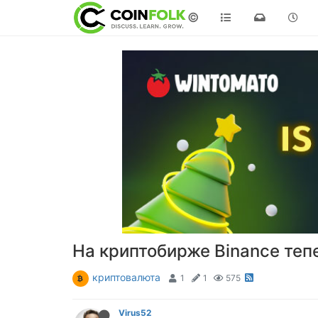
©
На криптобирже Binance теп
криптовалюта
1
1
575
Virus52