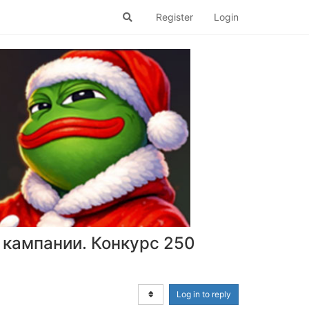
Register
Login
 кампании. Конкурс 250
Log in to reply