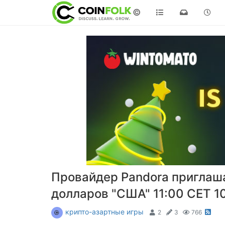
©
Провайдер Pandora приглаша
долларов "США" 11:00 CET 1
крипто-азартные игры
2
3
766