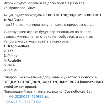
Игроки будут бороться за долю приза в размере
250долларов США!
Акция будет проходить с
11:00 CET 10/03/2021-21:00 CET
10/03/2021
где 15 счастливчиков получат долю в призовом фонде.
Участвующие игроки будут соревноваться на основе
ставок, минимальная ставка не требуется, и все игры
Pandora могут участвовать в конкурсе:
1. DragonsBless
2. 777
3. Plinko
4. Roulette
5. Dice
6. SicBo
Следующие монеты не допущены к участию в конкурсе:
BTT,KMD, STRAT, BCN, BCD, ETN, USDt.ERC20 (валюта USDT
omini имеет право).
Присоединяйтесь к гонке только на: CasinoRoyale.Bet
http://pandoragames.io