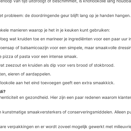
 verloop van tijd uitdroogt of beschimmelt, is knoflookolie lang houdb
et probleem: de doordringende geur blijft lang op je handen hangen.
 enkele manieren waarop je het in je keuken kunt gebruiken:
 Voeg wat kruiden toe en marineer je ingrediënten voor een paar uur i
roensap of balsamicoazijn voor een simpele, maar smaakvolle dressi
je pizza of pasta voor een intense smaak.
at zeezout en kruiden als dip voor vers brood of stokbrood.
ten, eieren of aardappelen.
flookolie aan het eind toevoegen geeft een extra smaakkick.
di?
authenticiteit en gezondheid. Hier zijn een paar redenen waarom klante
n kunstmatige smaakversterkers of conserveringsmiddelen. Alleen pu
re verpakkingen en er wordt zoveel mogelijk gewerkt met milieuvrie