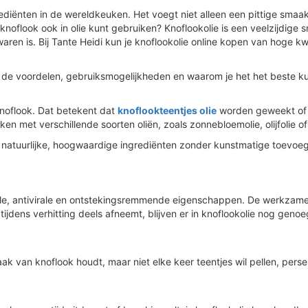
ediënten in de wereldkeuken. Het voegt niet alleen een pittige smaa
noflook ook in olie kunt gebruiken? Knoflookolie is een veelzijdige s
ren is. Bij Tante Heidi kun je knoflookolie online kopen van hoge kwa
ie, de voordelen, gebruiksmogelijkheden en waarom je het het beste ku
 knoflook. Dat betekent dat
knoflookteentjes olie
worden geweekt of 
n met verschillende soorten oliën, zoals zonnebloemolie, olijfolie of
 natuurlijke, hoogwaardige ingrediënten zonder kunstmatige toevoegi
ële, antivirale en ontstekingsremmende eigenschappen. De werkzame s
ijdens verhitting deels afneemt, blijven er in knoflookolie nog geno
ak van knoflook houdt, maar niet elke keer teentjes wil pellen, perse