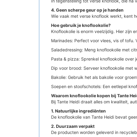
In tegenstelling tot verse knoflook, die na
4. Geen scherpe geur op je handen
Wie vaak met verse knoflook werkt, kent h
Hoe gebruik je knoflookolie?
Knoflookolie is enorm veelzijdig. Hier zijn
Marinades: Perfect voor vlees, vis of tofu.
Saladedressing: Meng knoflookolie met cit
Pasta & pizza: Sprenkel knoflookolie over 
Dip voor brood: Serveer knoflookolie met w
Bakolie: Gebruik het als bakolie voor groen
Soepen en stoofschotels: Een eetlepel kno
Waarom knoflookolie kopen bij Tante Hei
Bij Tante Heidi draait alles om kwaliteit, 
1. Natuurlijke ingrediënten
De knoflookolie van Tante Heidi bevat gee
2. Duurzaam verpakt
De producten worden geleverd in recycleba