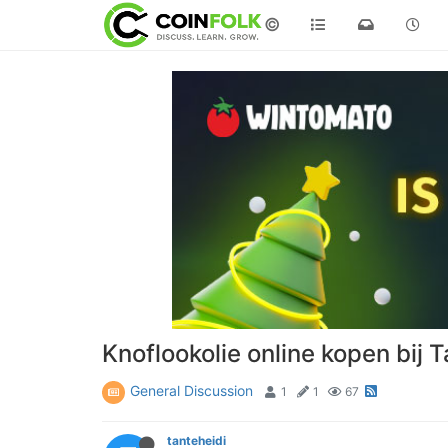
©
Knoflookolie online kopen bij
General Discussion
1
1
67
tanteheidi