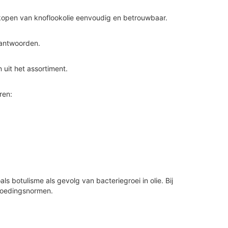
 kopen van knoflookolie eenvoudig en betrouwbaar.
eantwoorden.
 uit het assortiment.
ren:
ls botulisme als gevolg van bacteriegroei in olie. Bij
 voedingsnormen.