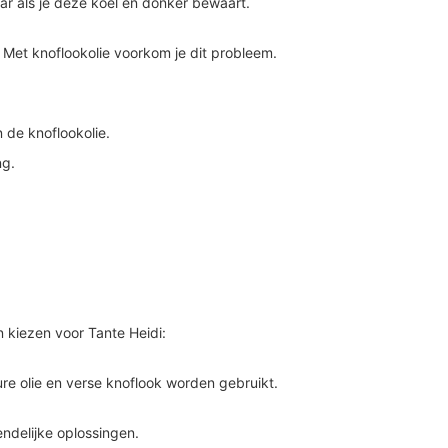
aar als je deze koel en donker bewaart.
 Met knoflookolie voorkom je dit probleem.
n de knoflookolie.
ng.
n kiezen voor Tante Heidi:
re olie en verse knoflook worden gebruikt.
ndelijke oplossingen.