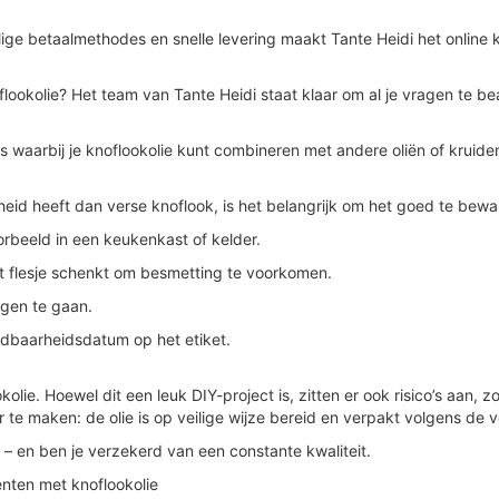
lige betaalmethodes en snelle levering maakt Tante Heidi het online
lookolie? Het team van Tante Heidi staat klaar om al je vragen te b
s waarbij je knoflookolie kunt combineren met andere oliën of kruiden
eid heeft dan verse knoflook, is het belangrijk om het goed te bewa
rbeeld in een keukenkast of kelder.
et flesje schenkt om besmetting te voorkomen.
gen te gaan.
dbaarheidsdatum op het etiket.
e. Hoewel dit een leuk DIY-project is, zitten er ook risico’s aan, zoa
er te maken: de olie is op veilige wijze bereid en verpakt volgens de
e – en ben je verzekerd van een constante kwaliteit.
enten met knoflookolie