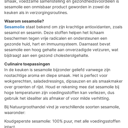
smaak, voedzame samenstelling en gezondheidsvoordelen is
sesamolie een onmisbaar product geworden in zowel de
keuken als in verzorgingsroutines.
Waarom sesamolie?
Sesamolie
staat bekend om zijn krachtige antioxidanten, zoals
sesamol en sesamin. Deze stoffen helpen het lichaam
beschermen tegen vrije radicalen en ondersteunen een
gezonde huid, hart en immuunsysteem. Daarnaast bevat
sesamolie een hoog gehalte aan onverzadigde vetzuren, wat
bijdraagt aan een gezond cholesterolgehalte.
Culinaire toepassingen
In de keuken is sesamolie bijzonder geliefd vanwege zijn
nootachtige aroma en diepe smaak. Het is perfect voor
wokgerechten, saladedressings, dipsauzen en als smaakmaker
over groenten of rijst. Houd er rekening mee dat sesamolie bij
hoge temperaturen zijn voedingsstoffen kan verliezen, dus
gebruik het idealiter als afmaker of voor milde verhitting.
Bij Natuurgroothandel vind je verschillende soorten sesamolie,
waaronder:
Koudgeperste sesamolie: 100% puur, met alle voedingsstoffen
intact.