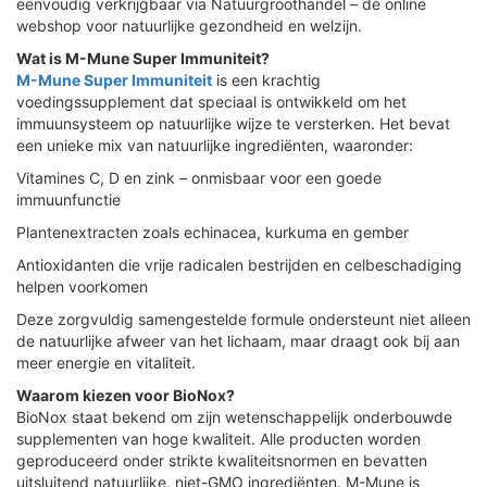
eenvoudig verkrijgbaar via Natuurgroothandel – dé online
webshop voor natuurlijke gezondheid en welzijn.
Wat is M-Mune Super Immuniteit?
M-Mune Super Immuniteit
is een krachtig
voedingssupplement dat speciaal is ontwikkeld om het
immuunsysteem op natuurlijke wijze te versterken. Het bevat
een unieke mix van natuurlijke ingrediënten, waaronder:
Vitamines C, D en zink – onmisbaar voor een goede
immuunfunctie
Plantenextracten zoals echinacea, kurkuma en gember
Antioxidanten die vrije radicalen bestrijden en celbeschadiging
helpen voorkomen
Deze zorgvuldig samengestelde formule ondersteunt niet alleen
de natuurlijke afweer van het lichaam, maar draagt ook bij aan
meer energie en vitaliteit.
Waarom kiezen voor BioNox?
BioNox staat bekend om zijn wetenschappelijk onderbouwde
supplementen van hoge kwaliteit. Alle producten worden
geproduceerd onder strikte kwaliteitsnormen en bevatten
uitsluitend natuurlijke, niet-GMO ingrediënten. M-Mune is