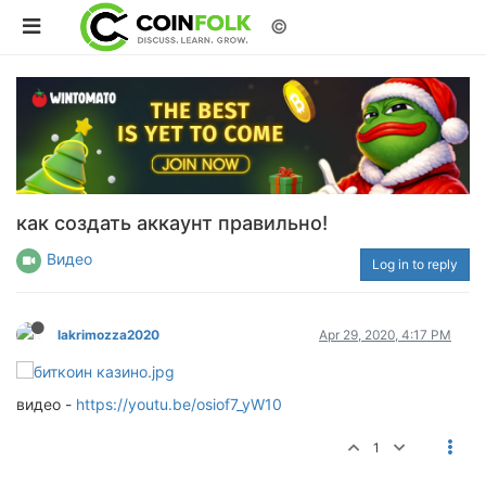
©
как создать аккаунт правильно!
Видео
Log in to reply
lakrimozza2020
Apr 29, 2020, 4:17 PM
видео -
https://youtu.be/osiof7_yW10
1