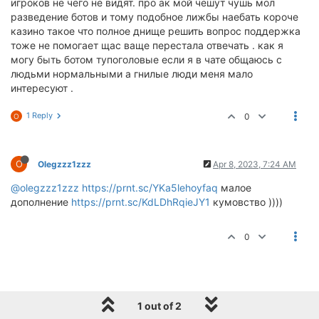
игроков не чего не видят. про ак мой чешут чушь мол
разведение ботов и тому подобное лижбы наебать короче
казино такое что полное днище решить вопрос поддержка
тоже не помогает щас ваще перестала отвечать . как я
могу быть ботом тупоголовые если я в чате общаюсь с
людьми нормальными а гнилые люди меня мало
интересуют .
1 Reply
0
O
O
Olegzzz1zzz
Apr 8, 2023, 7:24 AM
@olegzzz1zzz
https://prnt.sc/YKa5lehoyfaq
малое
дополнение
https://prnt.sc/KdLDhRqieJY1
кумовство ))))
0
1 out of 2