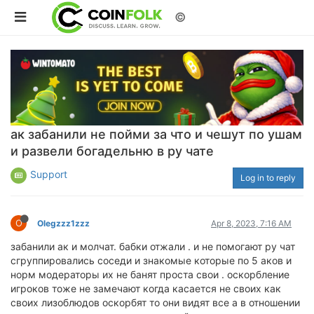
©
ак забанили не пойми за что и чешут по ушам
и развели богадельню в ру чате
Support
Log in to reply
O
Olegzzz1zzz
Apr 8, 2023, 7:16 AM
забанили ак и молчат. бабки отжали . и не помогают ру чат
сгруппировались соседи и знакомые которые по 5 аков и
норм модераторы их не банят проста свои . оскорбление
игроков тоже не замечают когда касается не своих как
своих лизоблюдов оскорбят то они видят все а в отношении