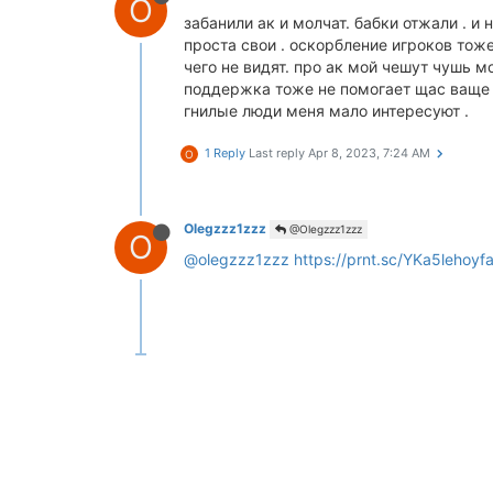
O
забанили ак и молчат. бабки отжали . и
проста свои . оскорбление игроков тоже
чего не видят. про ак мой чешут чушь 
поддержка тоже не помогает щас ваще п
гнилые люди меня мало интересуют .
1 Reply
Last reply
Apr 8, 2023, 7:24 AM
O
Olegzzz1zzz
@Olegzzz1zzz
O
@olegzzz1zzz
https://prnt.sc/YKa5lehoyf