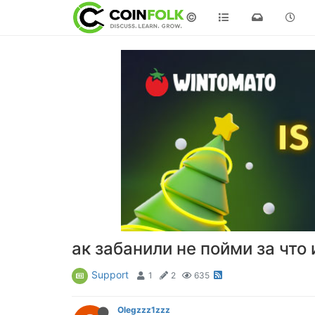
©
ак забанили не пойми за что
Support
1
2
635
Olegzzz1zzz