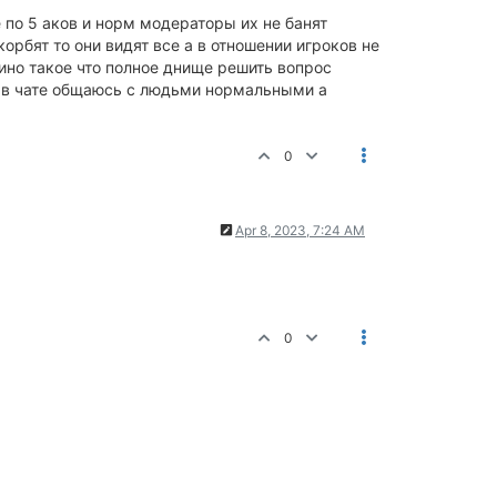
е по 5 аков и норм модераторы их не банят
орбят то они видят все а в отношении игроков не
зино такое что полное днище решить вопрос
я в чате общаюсь с людьми нормальными а
0
Apr 8, 2023, 7:24 AM
0