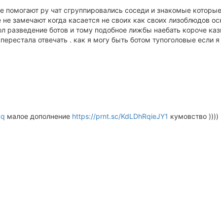
 не помогают ру чат сгруппировались соседи и знакомые которы
 не замечают когда касается не своих как своих лизоблюдов оск
мол разведение ботов и тому подобное лижбы наебать короче ка
ерестала отвечать . как я могу быть ботом тупоголовые если 
aq
малое дополнение
https://prnt.sc/KdLDhRqieJY1
кумовство ))))