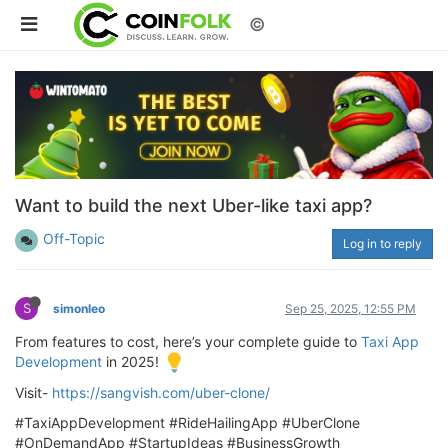
©
Want to build the next Uber-like taxi app?
Off-Topic
Log in to reply
S
simonleo
Sep 25, 2025, 12:55 PM
From features to cost, here’s your complete guide to
Taxi App
Development
in 2025!
Visit-
https://sangvish.com/uber-clone/
#TaxiAppDevelopment #RideHailingApp #UberClone
#OnDemandApp #StartupIdeas #BusinessGrowth