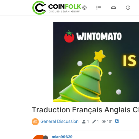
©
Traduction Français Anglais Ch
General Discussion
1
1
181
mian99629