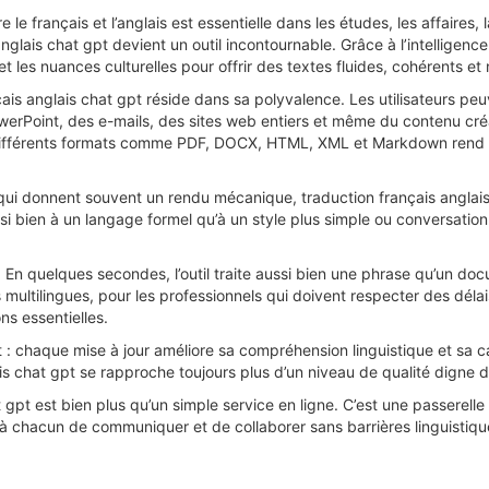
re le français et l’anglais est essentielle dans les études, les affaire
lais chat gpt devient un outil incontournable. Grâce à l’intelligence 
 et les nuances culturelles pour offrir des textes fluides, cohérents et 
çais anglais chat gpt réside dans sa polyvalence. Les utilisateurs p
erPoint, des e-mails, des sites web entiers et même du contenu créat
 différents formats comme PDF, DOCX, HTML, XML et Markdown rend son
ui donnent souvent un rendu mécanique, traduction français anglais
i bien à un langage formel qu’à un style plus simple ou conversationn
 En quelques secondes, l’outil traite aussi bien une phrase qu’un do
s multilingues, pour les professionnels qui doivent respecter des dél
s essentielles.
: chaque mise à jour améliore sa compréhension linguistique et sa c
is chat gpt se rapproche toujours plus d’un niveau de qualité digne 
 gpt est bien plus qu’un simple service en ligne. C’est une passerelle
 chacun de communiquer et de collaborer sans barrières linguistique