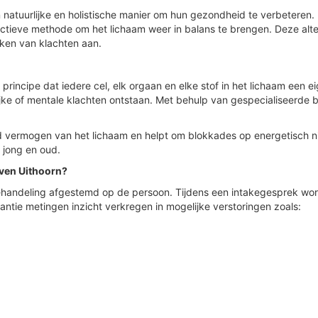
natuurlijke en holistische manier om hun gezondheid te verbeteren. 
ctieve methode om het lichaam weer in balans te brengen. Deze alter
ken van klachten aan.
principe dat iedere cel, elk orgaan en elke stof in het lichaam een e
elijke of mentale klachten ontstaan. Met behulp van gespecialiseerd
d vermogen van het lichaam en helpt om blokkades op energetisch nive
 jong en oud.
even Uithoorn?
ehandeling afgestemd op de persoon. Tijdens een intakegesprek worde
ntie metingen inzicht verkregen in mogelijke verstoringen zoals: