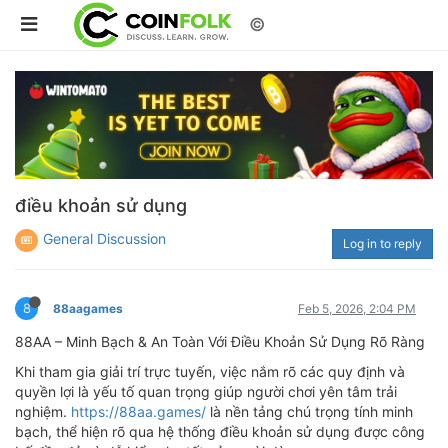
©
điều khoản sử dụng
General Discussion
Log in to reply
8
88aagames
Feb 5, 2026, 2:04 PM
88AA – Minh Bạch & An Toàn Với Điều Khoản Sử Dụng Rõ Ràng
Khi tham gia giải trí trực tuyến, việc nắm rõ các quy định và
quyền lợi là yếu tố quan trọng giúp người chơi yên tâm trải
nghiệm.
https://88aa.games/
là nền tảng chú trọng tính minh
bạch, thể hiện rõ qua hệ thống điều khoản sử dụng được công