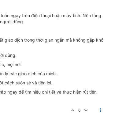
toàn ngay trên điện thoại hoặc máy tính. Nền tảng
i người dùng.
tất giao dịch trong thời gian ngắn mà không gặp khó
ời dùng.
c, mọi nơi.
n lý các giao dịch của mình.
 cách suôn sẻ và tiện lợi.
p ngay để tìm hiểu chi tiết và thực hiện rút tiền
0