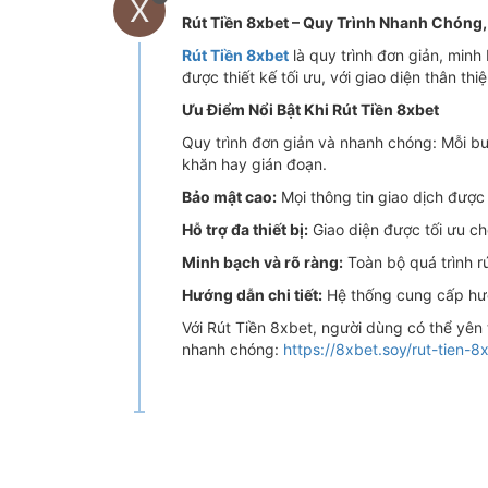
X
Rút Tiền 8xbet – Quy Trình Nhanh Chóng
Rút Tiền 8xbet
là quy trình đơn giản, minh
được thiết kế tối ưu, với giao diện thân th
Ưu Điểm Nổi Bật Khi Rút Tiền 8xbet
Quy trình đơn giản và nhanh chóng: Mỗi bư
khăn hay gián đoạn.
Bảo mật cao:
Mọi thông tin giao dịch được
Hỗ trợ đa thiết bị:
Giao diện được tối ưu cho
Minh bạch và rõ ràng:
Toàn bộ quá trình r
Hướng dẫn chi tiết:
Hệ thống cung cấp hướn
Với Rút Tiền 8xbet, người dùng có thể yên t
nhanh chóng:
https://8xbet.soy/rut-tien-8