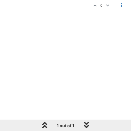
0
1 out of 1