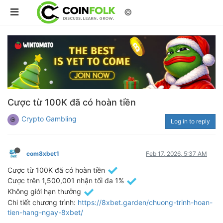
©
Cược từ 100K đã có hoàn tiền
Crypto Gambling
Log in to reply
com8xbet1
Feb 17, 2026, 5:37 AM
Cược từ 100K đã có hoàn tiền
Cược trên 1,500,001 nhận tối đa 1%
Không giới hạn thưởng
Chi tiết chương trình:
https://8xbet.garden/chuong-trinh-hoan-
tien-hang-ngay-8xbet/