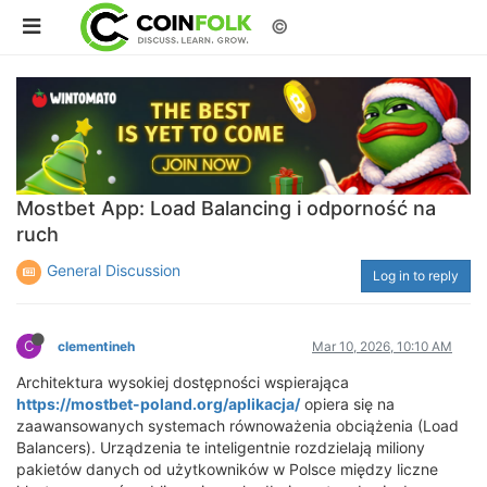
©
Mostbet App: Load Balancing i odporność na
ruch
General Discussion
Log in to reply
C
clementineh
Mar 10, 2026, 10:10 AM
Architektura wysokiej dostępności wspierająca
https://mostbet-poland.org/aplikacja/
opiera się na
zaawansowanych systemach równoważenia obciążenia (Load
Balancers). Urządzenia te inteligentnie rozdzielają miliony
pakietów danych od użytkowników w Polsce między liczne