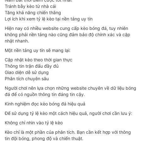
Tránh bẫy kèo từ nhà cái
Tăng khả năng chiến thắng
Lợi ích khi xem tỷ lệ kèo tại nền tảng uy tín
Hiện nay có nhiều website cung cấp kèo bóng đá, tuy nhiên
không phải nền tảng nào cũng đảm bảo độ chính xác và cập
nhật nhanh.
Một nền tảng uy tín sẽ mang lại:
Cập nhật kèo theo thời gian thực
Thông tin trận đấu đầy đủ
Giao diện dễ sử dụng
Phân tích chuyên sâu
Người chơi nên lựa chọn những website chuyên về dữ liệu bóng
đá để có nguồn thông tin đáng tin cậy.
Kinh nghiệm đọc kèo bóng đá hiệu quả
Để sử dụng tỷ lệ kèo một cách hiệu quả, người chơi cần lưu ý:
Không chỉ nhìn vào tỷ lệ kèo
Kèo chỉ là một phần của phân tích. Bạn cần kết hợp với thông
tin đội bóng, phong độ và chiến thuật.