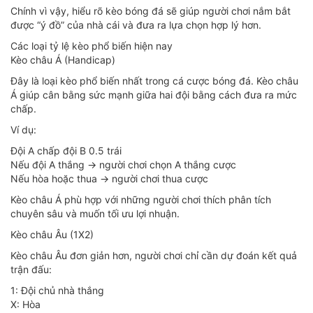
Chính vì vậy, hiểu rõ kèo bóng đá sẽ giúp người chơi nắm bắt
được “ý đồ” của nhà cái và đưa ra lựa chọn hợp lý hơn.
Các loại tỷ lệ kèo phổ biến hiện nay
Kèo châu Á (Handicap)
Đây là loại kèo phổ biến nhất trong cá cược bóng đá. Kèo châu
Á giúp cân bằng sức mạnh giữa hai đội bằng cách đưa ra mức
chấp.
Ví dụ:
Đội A chấp đội B 0.5 trái
Nếu đội A thắng → người chơi chọn A thắng cược
Nếu hòa hoặc thua → người chơi thua cược
Kèo châu Á phù hợp với những người chơi thích phân tích
chuyên sâu và muốn tối ưu lợi nhuận.
Kèo châu Âu (1X2)
Kèo châu Âu đơn giản hơn, người chơi chỉ cần dự đoán kết quả
trận đấu:
1: Đội chủ nhà thắng
X: Hòa