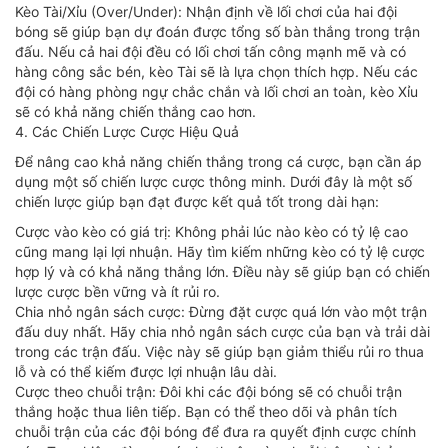
Kèo Tài/Xỉu (Over/Under): Nhận định về lối chơi của hai đội
bóng sẽ giúp bạn dự đoán được tổng số bàn thắng trong trận
đấu. Nếu cả hai đội đều có lối chơi tấn công mạnh mẽ và có
hàng công sắc bén, kèo Tài sẽ là lựa chọn thích hợp. Nếu các
đội có hàng phòng ngự chắc chắn và lối chơi an toàn, kèo Xỉu
sẽ có khả năng chiến thắng cao hơn.
4. Các Chiến Lược Cược Hiệu Quả
Để nâng cao khả năng chiến thắng trong cá cược, bạn cần áp
dụng một số chiến lược cược thông minh. Dưới đây là một số
chiến lược giúp bạn đạt được kết quả tốt trong dài hạn:
Cược vào kèo có giá trị: Không phải lúc nào kèo có tỷ lệ cao
cũng mang lại lợi nhuận. Hãy tìm kiếm những kèo có tỷ lệ cược
hợp lý và có khả năng thắng lớn. Điều này sẽ giúp bạn có chiến
lược cược bền vững và ít rủi ro.
Chia nhỏ ngân sách cược: Đừng đặt cược quá lớn vào một trận
đấu duy nhất. Hãy chia nhỏ ngân sách cược của bạn và trải dài
trong các trận đấu. Việc này sẽ giúp bạn giảm thiểu rủi ro thua
lỗ và có thể kiếm được lợi nhuận lâu dài.
Cược theo chuỗi trận: Đôi khi các đội bóng sẽ có chuỗi trận
thắng hoặc thua liên tiếp. Bạn có thể theo dõi và phân tích
chuỗi trận của các đội bóng để đưa ra quyết định cược chính