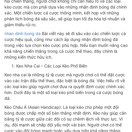
hội chiến thắng, người chơi không chỉ cần hiểu rõ về các loại
kèo cược mà còn phải dựa vào những nhận định bóng đá chính
xác. Một chiến lược cá cược thông minh, kết hợp với những
phân tích bóng đá sâu sắc, sẽ giúp bạn tối đa hóa lợi nhuận và
giảm thiểu rủi ro.
nhan dinh bong da
Bài viết này sẽ đi sâu vào các chiến lược cá
cược hiệu quả, cũng như cách áp dụng nhận định bóng đá
trong việc lựa chọn kèo cược phù hợp. Nếu bạn muốn nâng cao
khả năng chiến thắng trong cá cược thể thao, đây chính là
những kiến thức hữu ích.
Keo Nha Cai – Các Loại Kèo Phổ Biến
Keo nha cai là những tỷ lệ cược mà người chơi có thể đặt cược
vào các trận đấu thể thao, đặc biệt là bóng đá. Việc hiểu rõ về
các loại kèo giúp người chơi đưa ra quyết định cược chính xác
hơn. Dưới đây là một số loại kèo phổ biến trong cá cược bóng
đá:
Kèo Châu Á (Asian Handicap): Là loại kèo cho phép một đội
bóng được chấp một số bàn thắng nhất định. Kèo này giúp cân
bằng tỷ lệ cược giữa các đội có sự chênh lệch về thực lực. Ví
dụ, đội mạnh sẽ chấp đội yếu một vài bàn. Người chơi có thể
cược vào đội bóng mạnh hoặc yếu dựa trên khả năng thắng