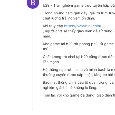
B
b29 – Trải nghiệm game trực tuyến hấp dẫ
Trong những năm gần đây, giải trí trực tu
chất lượng trải nghiệm ổn định.
Khi truy cập
https://b29vn.ru.com/
, người chơi sẽ thấy giao diện dễ sử dụng
năm.
Kho game tại b29 rất phong phú, từ game b
thú.
Chất lượng trò chơi tại b29 cũng được đán
liền mạch.
Hệ thống nạp rút nhanh và minh bạch là m
thường xuyên được cập nhật, tăng cơ hội c
Bảo mật thông tin là yếu tố quan trọng, và
nghiệm giải trí mà không lo lắng.
Tóm lại, với kho game đa dạng, giao diện th