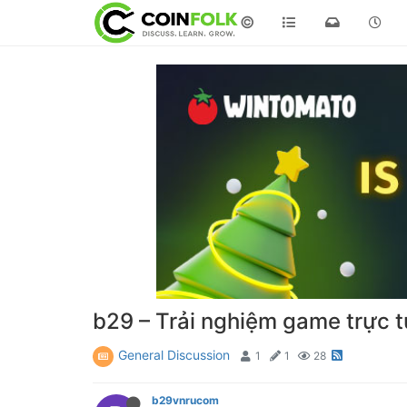
©
b29 – Trải nghiệm game trực 
General Discussion
1
1
28
b29vnrucom