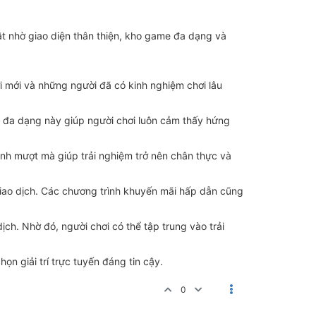
t nhờ giao diện thân thiện, kho game đa dạng và
i mới và những người đã có kinh nghiệm chơi lâu
Sự đa dạng này giúp người chơi luôn cảm thấy hứng
ành mượt mà giúp trải nghiệm trở nên chân thực và
giao dịch. Các chương trình khuyến mãi hấp dẫn cũng
ch. Nhờ đó, người chơi có thể tập trung vào trải
ọn giải trí trực tuyến đáng tin cậy.
0