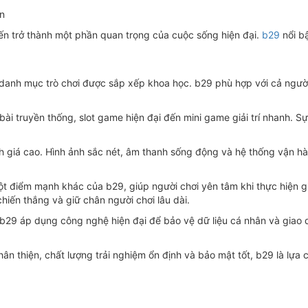
n
yến trở thành một phần quan trọng của cuộc sống hiện đại.
b29
nổi bậ
, danh mục trò chơi được sắp xếp khoa học. b29 phù hợp với cả ngườ
ài truyền thống, slot game hiện đại đến mini game giải trí nhanh. 
h giá cao. Hình ảnh sắc nét, âm thanh sống động và hệ thống vận h
ột điểm mạnh khác của b29, giúp người chơi yên tâm khi thực hiện 
hiến thắng và giữ chân người chơi lâu dài.
 b29 áp dụng công nghệ hiện đại để bảo vệ dữ liệu cá nhân và giao dị
ân thiện, chất lượng trải nghiệm ổn định và bảo mật tốt, b29 là lựa ch