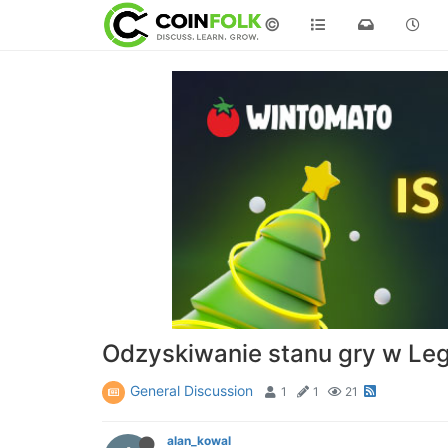
©
Odzyskiwanie stanu gry w Leg
General Discussion
1
1
21
alan_kowal