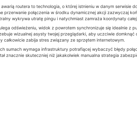
arią routera to technologia, o której istnieniu w danym serwisie 
e przerwanie połączenia w środku dynamicznej akcji zazwyczaj ko
tralny wykrywa utratę pingu i natychmiast zamraża koordynaty całe
ulega odświeżeniu, widok z powrotem synchronizuje się idealnie z 
otrzebuje wizualnej asysty twojej przeglądarki, aby uczciwie domkną
y całkowicie zabija stres związany ze sprzętem internetowym.
ch sumach wymaga infrastruktury potrafiącej wybaczyć błędy połą
ał znacznie skuteczniej niż jakakolwiek manualna strategia zabezp