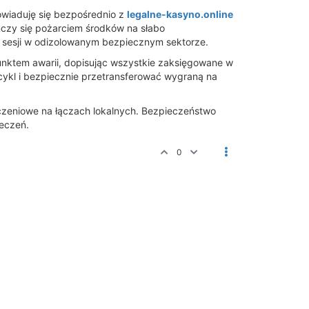
dowiaduję się bezpośrednio z
legalne-kasyno.online
ńczy się pożarciem środków na słabo
j sesji w odizolowanym bezpiecznym sektorze.
punktem awarii, dopisując wszystkie zaksięgowane w
ć cykl i bezpiecznie przetransferować wygraną na
czeniowe na łączach lokalnych. Bezpieczeństwo
ieczeń.
0