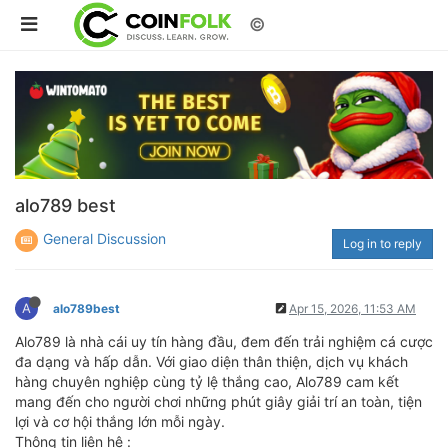
©
alo789 best
General Discussion
Log in to reply
A
alo789best
Apr 15, 2026, 11:53 AM
Alo789 là nhà cái uy tín hàng đầu, đem đến trải nghiệm cá cược
đa dạng và hấp dẫn. Với giao diện thân thiện, dịch vụ khách
hàng chuyên nghiệp cùng tỷ lệ thắng cao, Alo789 cam kết
mang đến cho người chơi những phút giây giải trí an toàn, tiện
lợi và cơ hội thắng lớn mỗi ngày.
Thông tin liên hệ :