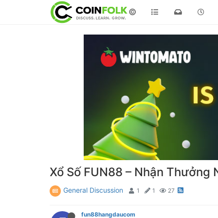
©
Xổ Số FUN88 – Nhận Thưởng 
General Discussion
1
1
27
fun88hangdaucom