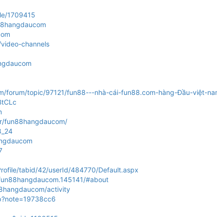
ile/1709415
n88hangdaucom
com
/video-channels
hangdaucom
om/forum/topic/97121/fun88---nhà-cái-fun88.com-hàng-Đầu-việt-n
BtCLc
m
hor/fun88hangdaucom/
8_24
hangdaucom
7
file/tabid/42/userId/484770/Default.aspx
fun88hangdaucom.145141/#about
n88hangdaucom/activity
hp?note=19738cc6