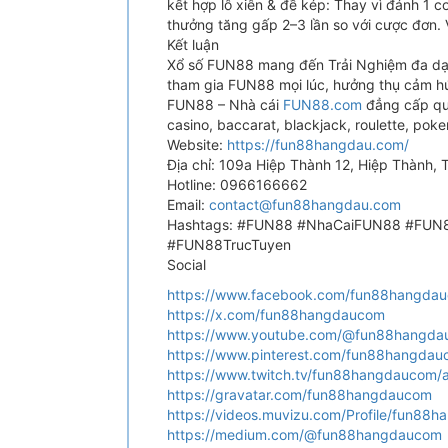
kết hợp lô xiên & đề kép: Thay vì đánh 1 c
thưởng tăng gấp 2–3 lần so với cược đơn. V
Kết luận
Xổ số FUN88 mang đến Trải Nghiệm đa dạng,
tham gia FUN88 mọi lúc, hưởng thụ cảm hứ
FUN88 – Nhà cái
FUN88.com
đẳng cấp quố
casino, baccarat, blackjack, roulette, poker
Website:
https://fun88hangdau.com/
Địa chỉ: 109a Hiệp Thành 12, Hiệp Thành, 
Hotline: 0966166662
Email:
contact@fun88hangdau.com
Hashtags: #FUN88 #NhaCaiFUN88 #FUN
#FUN88TrucTuyen
Social
https://www.facebook.com/fun88hangda
https://x.com/fun88hangdaucom
https://www.youtube.com/@fun88hangd
https://www.pinterest.com/fun88hangdau
https://www.twitch.tv/fun88hangdaucom/
https://gravatar.com/fun88hangdaucom
https://videos.muvizu.com/Profile/fun88
https://medium.com/@fun88hangdaucom