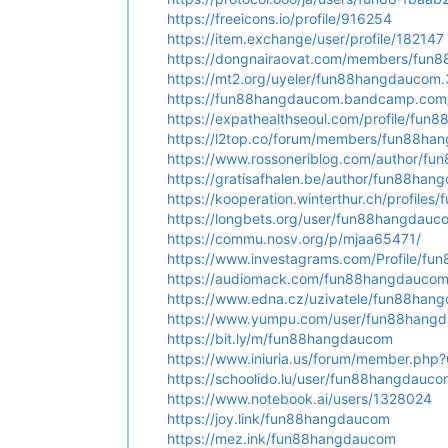
https://freeicons.io/profile/916254
https://item.exchange/user/profile/182147
https://dongnairaovat.com/members/fun
https://mt2.org/uyeler/fun88hangdaucom
https://fun88hangdaucom.bandcamp.com/
https://expathealthseoul.com/profile/fu
https://l2top.co/forum/members/fun88ha
https://www.rossoneriblog.com/author/f
https://gratisafhalen.be/author/fun88han
https://kooperation.winterthur.ch/profile
https://longbets.org/user/fun88hangdauc
https://commu.nosv.org/p/mjaa65471/
https://www.investagrams.com/Profile/f
https://audiomack.com/fun88hangdauco
https://www.edna.cz/uzivatele/fun88han
https://www.yumpu.com/user/fun88hang
https://bit.ly/m/fun88hangdaucom
https://www.iniuria.us/forum/member.p
https://schoolido.lu/user/fun88hangdauco
https://www.notebook.ai/users/1328024
https://joy.link/fun88hangdaucom
https://mez.ink/fun88hangdaucom