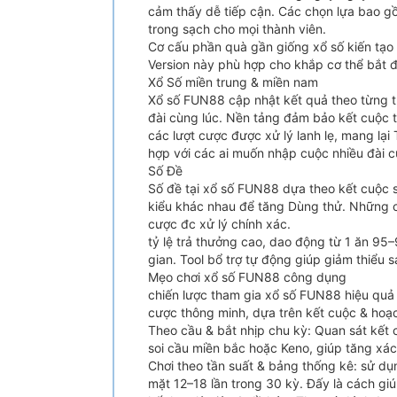
cảm thấy dễ tiếp cận. Các chọn lựa bao g
trong sạch cho mọi thành viên.
Cơ cấu phần quà gần giống xổ số kiến tạo t
Version này phù hợp cho khắp cơ thể bắt 
Xổ Số miền trung & miền nam
Xổ số FUN88 cập nhật kết quả theo từng t
đài cùng lúc. Nền tảng đảm bảo kết cuộc tr
các lượt cược được xử lý lanh lẹ, mang lại 
hợp với các ai muốn nhập cuộc nhiều đài 
Số Đề
Số đề tại xổ số FUN88 dựa theo kết cuộc s
kiểu khác nhau để tăng Dùng thử. Những ch
cược đc xử lý chính xác.
tỷ lệ trả thưởng cao, dao động từ 1 ăn 95
gian. Tool bổ trợ tự động giúp giảm thiểu sai
Mẹo chơi xổ số FUN88 công dụng
chiến lược tham gia xổ số FUN88 hiệu quả 
cược thông minh, dựa trên kết cuộc & hoạc
Theo cầu & bắt nhịp chu kỳ: Quan sát kết c
soi cầu miền bắc hoặc Keno, giúp tăng xác 
Chơi theo tần suất & bảng thống kê: sử dụn
mặt 12–18 lần trong 30 kỳ. Đấy là cách g