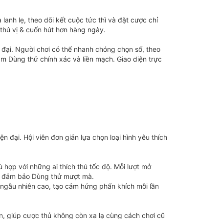
anh lẹ, theo dõi kết cuộc tức thì và đặt cược chỉ
 thú vị & cuốn hút hơn hàng ngày.
đại. Người chơi có thể nhanh chóng chọn số, theo
ảm Dùng thử chính xác và liền mạch. Giao diện trực
n đại. Hội viên đơn giản lựa chọn loại hình yêu thích
 hợp với những ai thích thú tốc độ. Mỗi lượt mở
ức, đảm bảo Dùng thử mượt mà.
 ngẫu nhiên cao, tạo cảm hứng phấn khích mỗi lần
n, giúp cược thủ không còn xa lạ cùng cách chơi cũ