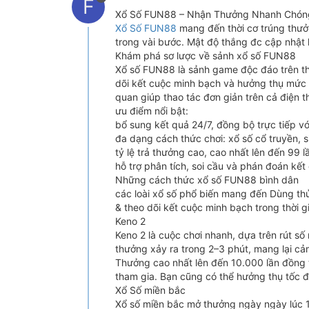
F
Xổ Số FUN88 – Nhận Thưởng Nhanh Chón
Xổ Số FUN88
mang đến thời cơ trúng thưởng
trong vài bước. Mật độ thắng đc cập nhật l
Khám phá sơ lược về sảnh xổ số FUN88
Xổ số FUN88 là sảnh game độc đáo trên th
dõi kết cuộc minh bạch và hưởng thụ mức t
quan giúp thao tác đơn giản trên cả điện t
ưu điểm nổi bật:
bổ sung kết quả 24/7, đồng bộ trực tiếp v
đa dạng cách thức chơi: xổ số cổ truyền, si
tỷ lệ trả thưởng cao, cao nhất lên đến 99 l
hỗ trợ phân tích, soi cầu và phán đoán kết
Những cách thức xổ số FUN88 bình dân
các loài xổ số phổ biến mang đến Dùng thử 
& theo dõi kết cuộc minh bạch trong thời g
Keno 2
Keno 2 là cuộc chơi nhanh, dựa trên rút số
thưởng xảy ra trong 2–3 phút, mang lại cả
Thưởng cao nhất lên đến 10.000 lần đồng t
tham gia. Bạn cũng có thể hưởng thụ tốc đ
Xổ Số miền bắc
Xổ số miền bắc mở thưởng ngày ngày lúc 18