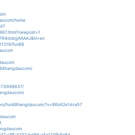
com
gdaucom/home
447
/487.html?newpost=1
er=7R4dobgAAAAJ&hl=en
01219/fun88
daucom
gdaucom
fun88hangdaucom/
37.6948837/
8hangdaucom/
bers/fun88hangdaucom/?v=96b62e1dce57
ngdaucom
t
hangdaucom
ab237-cfff-4237-bd86-a5e110fb9a8d