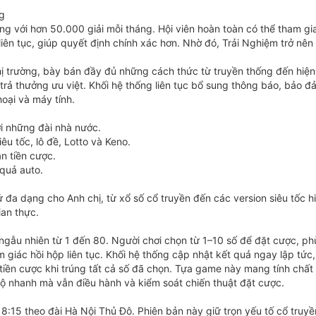
g
 với hơn 50.000 giải mỗi tháng. Hội viên hoàn toàn có thể tham gia l
iên tục, giúp quyết định chính xác hơn. Nhờ đó, Trải Nghiệm trở nên
ị trường, bày bán đầy đủ những cách thức từ truyền thống đến hiện 
rả thưởng ưu việt. Khối hệ thống liên tục bổ sung thông báo, bảo đ
hoại và máy tính.
ới những đài nhà nước.
êu tốc, lô đề, Lotto và Keno.
ần tiền cược.
 quả auto.
đa dạng cho Anh chị, từ xổ số cổ truyền đến các version siêu tốc hiệ
ian thực.
 ngẫu nhiên từ 1 đến 80. Người chơi chọn từ 1–10 số để đặt cược, phù
m giác hồi hộp liên tục. Khối hệ thống cập nhật kết quả ngay lập t
iền cược khi trúng tất cả số đã chọn. Tựa game này mang tính chất
ộ nhanh mà vẫn điều hành và kiểm soát chiến thuật đặt cược.
:15 theo đài Hà Nội Thủ Đô. Phiên bản này giữ trọn yếu tố cổ truyề