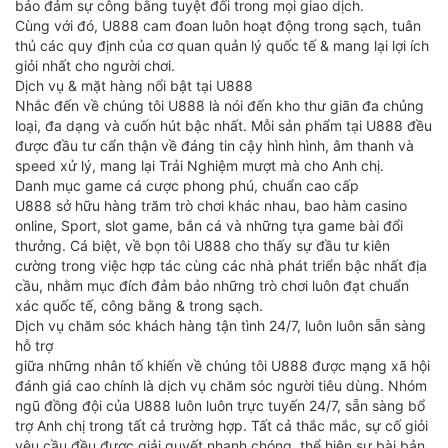
bảo đảm sự công bằng tuyệt đối trong mọi giao dịch.
Cùng với đó, U888 cam đoan luôn hoạt động trong sạch, tuân
thủ các quy định của cơ quan quản lý quốc tế & mang lại lợi ích
giỏi nhất cho người chơi.
Dịch vụ & mặt hàng nổi bật tại U888
Nhắc đến về chúng tôi U888 là nói đến kho thư giãn đa chủng
loại, đa dạng và cuốn hút bậc nhất. Mỗi sản phẩm tại U888 đều
được đầu tư cẩn thận về đáng tin cậy hình hình, âm thanh và
speed xử lý, mang lại Trải Nghiệm mượt mà cho Anh chị.
Danh mục game cá cược phong phú, chuẩn cao cấp
U888 sở hữu hàng trăm trò chơi khác nhau, bao hàm casino
online, Sport, slot game, bắn cá và những tựa game bài đổi
thưởng. Cá biệt, về bọn tôi U888 cho thấy sự đầu tư kiên
cường trong việc hợp tác cùng các nhà phát triển bậc nhất địa
cầu, nhằm mục đích đảm bảo những trò chơi luôn đạt chuẩn
xác quốc tế, công bằng & trong sạch.
Dịch vụ chăm sóc khách hàng tận tình 24/7, luôn luôn sẵn sàng
hỗ trợ
giữa những nhân tố khiến về chúng tôi U888 được mạng xã hội
đánh giá cao chính là dịch vụ chăm sóc người tiêu dùng. Nhóm
ngũ đồng đội của U888 luôn luôn trực tuyến 24/7, sẵn sàng bổ
trợ Anh chị trong tất cả trường hợp. Tất cả thắc mắc, sự cố giỏi
yêu cầu đều được giải quyết nhanh chóng, thể hiện sự bài bản