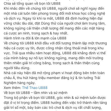
Chia sẻ tổng quan về bọn tôi U888
Khi nhắc đến về chúng tôi U888, người chơi sẽ nghĩ ngay đến
một nhà cái luôn tiên phong trong đổi mới khoa học công nghệ
và dịch vụ. Ngay từ khi ra mắt, U888 đã định hướng hiện đại
vững chắc lâu dài, đặt Dùng thử của người chơi làm trung tâm,
không ngừng cải thiện chất lượng để mang đến các mặt hàng
cá cược an ninh, trong sạch & hay nhất.
Hành trình ra đời & lớn mạnh của U888
Về chúng tôi U888 khởi đầu với đối tượng thành lập một thương
hiệu cá cược uy tín, được công nhận rộng thoải mái trong khu
vực. Trải qua nhiều năm hoạt động, U888 đã khẳng định vị thế
của mình bằng sự nỗ lực không ngừng, mang đến môi trường
thiên nhiên giải trí công bằng, trong sạch & thân thiện cùng
người tiêu dùng.
Nhà cái này hiện đã mở rộng phạm vi hoạt động bên trên toàn
châu Á, thu hút hàng triệu member đăng ký & tin tưởng Trải
Nghiệm hàng ngày.
Xem thêm:
Thể Thao U888
Về bọn tôi U888 – tầm nhìn và sứ mệnh
Trong bộ phận về bọn tôi U888, góc nhìn & sứ mệnh luôn được
đặt ở vị trí trọng điểm. U888 hướng đến việc trở thành nền tảng
giải trí số một, bày bán các trò chơi & dịch vụ rất chất lượng,