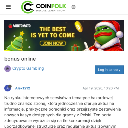
©
bonus online
Crypto Gambling
Log in to reply
A
Alex1212
Apr 19, 2026, 10:20 PM
Na rynku internetowych serwisów o tematyce hazardowej
trudno znaleźć stronę, która jednocześnie oferuje aktualne
informacje, praktyczne poradniki oraz przejrzyste zestawienia
nowych kasyn dostępnych dla graczy z Polski. Ten portal
zdecydowanie wyróżnia się na tle konkurencji dzięki
uporządkowanej strukturze oraz regularnie aktualizowanym