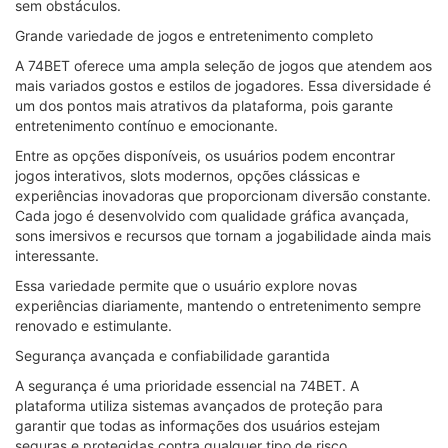
sem obstáculos.
Grande variedade de jogos e entretenimento completo
A 74BET oferece uma ampla seleção de jogos que atendem aos
mais variados gostos e estilos de jogadores. Essa diversidade é
um dos pontos mais atrativos da plataforma, pois garante
entretenimento contínuo e emocionante.
Entre as opções disponíveis, os usuários podem encontrar
jogos interativos, slots modernos, opções clássicas e
experiências inovadoras que proporcionam diversão constante.
Cada jogo é desenvolvido com qualidade gráfica avançada,
sons imersivos e recursos que tornam a jogabilidade ainda mais
interessante.
Essa variedade permite que o usuário explore novas
experiências diariamente, mantendo o entretenimento sempre
renovado e estimulante.
Segurança avançada e confiabilidade garantida
A segurança é uma prioridade essencial na 74BET. A
plataforma utiliza sistemas avançados de proteção para
garantir que todas as informações dos usuários estejam
seguras e protegidas contra qualquer tipo de risco.