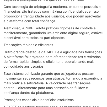
Com tecnologia de criptografia moderna, os dados pessoais e
financeiros são tratados com máxima confidencialidade. Isso
proporciona tranquilidade aos usuários, que podem aproveitar
a plataforma com total confiança.
Além disso, a 74BET adota práticas rigorosas de controle e
monitoramento, garantindo um ambiente digital seguro, estável
e confiável para todos os participantes.
Transações rápidas e eficientes
Outro grande destaque da 74BET é a agilidade nas transações.
A plataforma foi projetada para oferecer depósitos e retiradas
de forma rápida, simples e eficiente, proporcionando mais
comodidade aos usuários.
Esse sistema otimizado garante que os jogadores possam
movimentar seus recursos sem atrasos, tornando a experiência
mais prática e satisfatória. A velocidade nas transações
contribui diretamente para uma sensação de fluidez e
confiança dentro da plataforma.
Promoções especiais e benefícios exclusivos
A 74BET se destaca também por suas promoções atrativas e