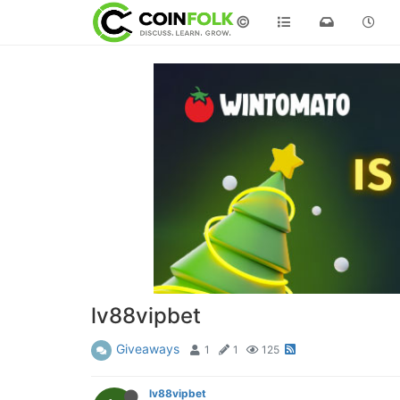
©
lv88vipbet
Giveaways
1
1
125
lv88vipbet