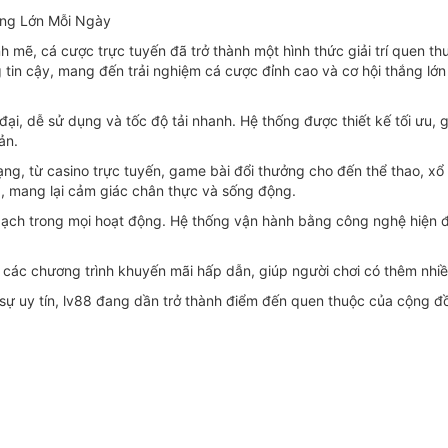
ắng Lớn Mỗi Ngày
 mẽ, cá cược trực tuyến đã trở thành một hình thức giải trí quen thu
 tin cậy, mang đến trải nghiệm cá cược đỉnh cao và cơ hội thắng lớn
 đại, dễ sử dụng và tốc độ tải nhanh. Hệ thống được thiết kế tối ưu,
ản.
ng, từ casino trực tuyến, game bài đổi thưởng cho đến thể thao, xổ 
g, mang lại cảm giác chân thực và sống động.
ạch trong mọi hoạt động. Hệ thống vận hành bằng công nghệ hiện đ
i các chương trình khuyến mãi hấp dẫn, giúp người chơi có thêm nhiề
 sự uy tín, lv88 đang dần trở thành điểm đến quen thuộc của cộng đ