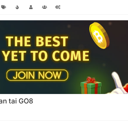
an tai GO8