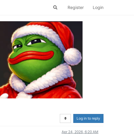
Register
Login
Log in to reply
Apr 24, 2026, 6:20 AM