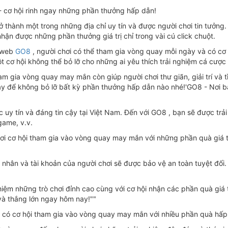
 cơ hội rinh ngay những phần thưởng hấp dẫn!
ở thành một trong những địa chỉ uy tín và được người chơi tin tưởng
ận được những phần thưởng giá trị chỉ trong vài cú click chuột.
g web
GO8
, người chơi có thể tham gia vòng quay mỗi ngày và có cơ
ột cơ hội không thể bỏ lỡ cho những ai yêu thích trải nghiệm cá cược
tham gia vòng quay may mắn còn giúp người chơi thư giãn, giải trí v
y để không bỏ lỡ bất kỳ phần thưởng hấp dẫn nào nhé!'GO8 - Nơi 
uy tín và đáng tin cậy tại Việt Nam. Đến với GO8 , bạn sẽ được tr
game, v.v.
 cơ hội tham gia vào vòng quay may mắn với những phần quà giá trị n
 cá nhân và tài khoản của người chơi sẽ được bảo vệ an toàn tuyệt đ
ệm những trò chơi đỉnh cao cùng với cơ hội nhận các phần quà giá 
à thắng lớn ngay hôm nay!""
sẽ có cơ hội tham gia vào vòng quay may mắn với nhiều phần quà hấ