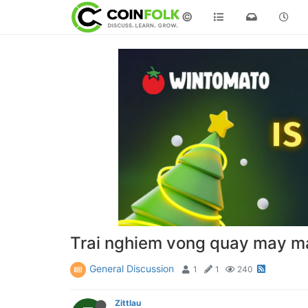
©
Trai nghiem vong quay may m
General Discussion
1
1
240
Zittlau