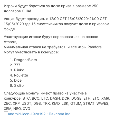
Игроки будут бороться за долю приза в размере 250
долларов США!
Акция будет проходить с 12:00 CET 15/05/2020-21:00 CET
15/05/2020 где 15 счастливчиков получат долю в призовом
фонде.
Участвующие игроки будут соревноваться на основе
ставок,
минимальная ставка не требуется, и все игры Pandora
могут участвовать в конкурсе:
DragonsBless
777
Plinko
Roulette
Dice
SicBo
Следующие монеты имеют право на участие в
конкурсе: BTC, BCC, LTC, DASH, DCR, DOGE, ETH, ETC, XMR,
ZEC, XRP, USDT, DGB, TRX, KMD, LSK, QTUM, STRAT, WAVES,
XEM, NEO, XVG