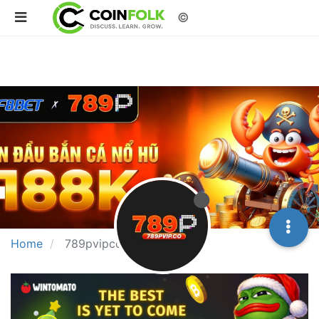
©
Home
789pvipcocom