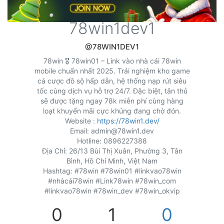
78win1dev1
@78WIN1DEV1
78win 🎖️ 78win01 – Link vào nhà cái 78win
mobile chuẩn nhất 2025. Trải nghiệm kho game
cá cược đồ sộ hấp dẫn, hệ thống nạp rút siêu
tốc cùng dịch vụ hỗ trợ 24/7. Đặc biệt, tân thủ
sẽ được tặng ngay 78k miễn phí cùng hàng
loạt khuyến mãi cực khủng đang chờ đón.
Website :
https://78win1.dev/
Email:
admin@78win1.dev
Hotline: 0896227388
Địa Chỉ: 26/13 Bùi Thị Xuân, Phường 3, Tân
Bình, Hồ Chí Minh, Việt Nam
Hashtag: #78win #78win01 #linkvao78win
#nhàcái78win #Link78win #78win_com
#linkvao78win #78win_dev #78win_okvip
0
1
0