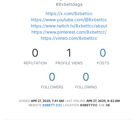
#8xbettdaga
https://x.com/8xbettcc
https://www.youtube.com/@8xbettcc
https://www.twitch.tv/8xbettcc/about
https://www.pinterest.com/8xbettcc/
https://vimeo.com/8xbettcc
0
1
0
REPUTATION
PROFILE VIEWS
POSTS
0
0
FOLLOWERS
FOLLOWING
JOINED
APR 27, 2025, 7:41 AM
LAST ONLINE
APR 27, 2025, 9:42 AM
WEBSITE
8XBETT.CC/
LOCATION
8XBETTCC
AGE
36