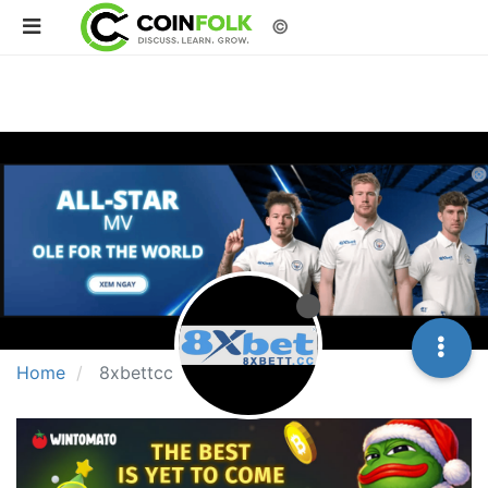
©
Home
8xbettcc