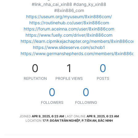
#link_nha_cai_xin88 #dang_ky_xin88
#8xin886_com
https://useum.org/myuseum/8xin886com/
https://routinehub.co/user/8xin886com
https://forum.aceinna.com/user/8xin886com
https://www.fuelly.com/driver/8xin886com
https://learn.cipmikejachapter.org/members/8xin886com
https://www.slideserve.com/schob1
https://www.germanshepherds.com/members/8xin886co
0
1
0
REPUTATION
PROFILE VIEWS
POSTS
0
0
FOLLOWERS
FOLLOWING
JOINED
APR 9, 2025, 6:23 AM
LAST ONLINE
APR 9, 2025, 6:23 AM
LOCATION
17 P. ĐOÀN TRẦN NGHIỆP, P.TIỀN AN, BẮC NINH