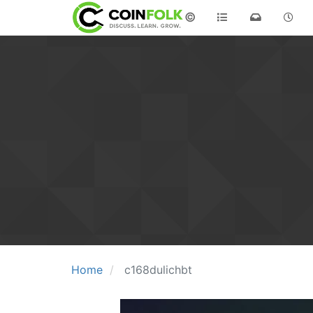
©
Home
c168dulichbt