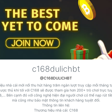
c168dulichbt
@C168DULICHBT
ệu nhà cái mới nổi thu hút hàng trăm ngàn lượt truy cập mỗi tháng tạ
ược thủ khi tới với C168 sẽ được tham gia hơn 200+ trò chơi trực tuy
 đề,... Bên cạnh đó với công nghệ hiện đại người chơi có thể nạp rút 
mà cũng như bảo mật thông tin khách hàng tuyệt đối.
Thông tin liên hệ:
Thương hiệu nhà cái: C168