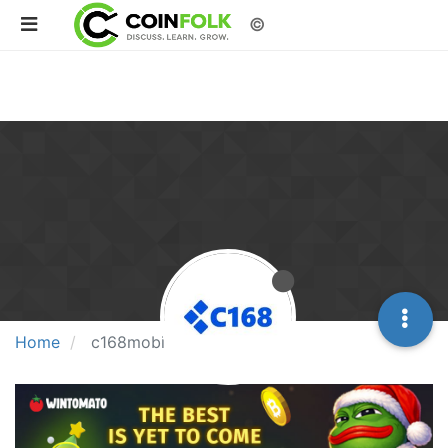
©
Home
c168mobi