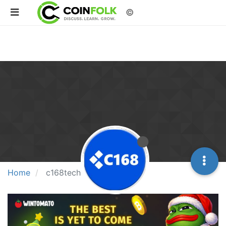
©
Home
c168tech