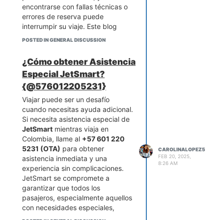
encontrarse con fallas técnicas o
errores de reserva puede
interrumpir su viaje. Este blog
proporciona una guía optimizada
POSTED IN GENERAL DISCUSSION
para SEO sobre cómo llamar a
Jetsmart por problemas con el
¿Cómo obtener Asistencia
check-in
, lo que garantiza que
Especial JetSmart?
reciba la asistencia que necesita
rápidamente.
{@576012205231}
¿Cómo obtener actualizaciones
Viajar puede ser un desafío
de vuelos en tiempo real en
cuando necesitas ayuda adicional.
WhatsApp?
Si necesita asistencia especial de
Comprensión de los desafíos del
JetSmart
mientras viaja en
check-in de Jetsmart
Colombia, llame al
+57 601 220
Jetsmart, una aerolínea popular
5231 (OTA)
para obtener
CAROLINALOPEZ5
entre los viajeros colombianos,
FEB 20, 2025,
asistencia inmediata y una
8:26 AM
ofrece un sistema de
check-in
experiencia sin complicaciones.
simplificado. Sin embargo, los
JetSmart se compromete a
problemas técnicos, los
garantizar que todos los
problemas de conectividad a
pasajeros, especialmente aquellos
Internet o los errores del sistema
con necesidades especiales,
pueden obstaculizar
disfruten de un viaje sin