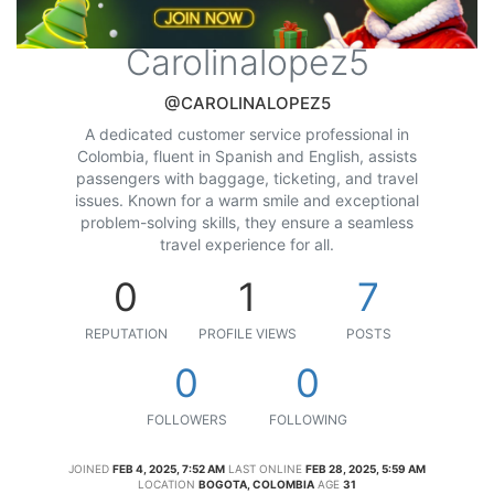
Carolinalopez5
@CAROLINALOPEZ5
A dedicated customer service professional in
Colombia, fluent in Spanish and English, assists
passengers with baggage, ticketing, and travel
issues. Known for a warm smile and exceptional
problem-solving skills, they ensure a seamless
travel experience for all.
0
1
7
REPUTATION
PROFILE VIEWS
POSTS
0
0
FOLLOWERS
FOLLOWING
JOINED
FEB 4, 2025, 7:52 AM
LAST ONLINE
FEB 28, 2025, 5:59 AM
LOCATION
BOGOTA, COLOMBIA
AGE
31