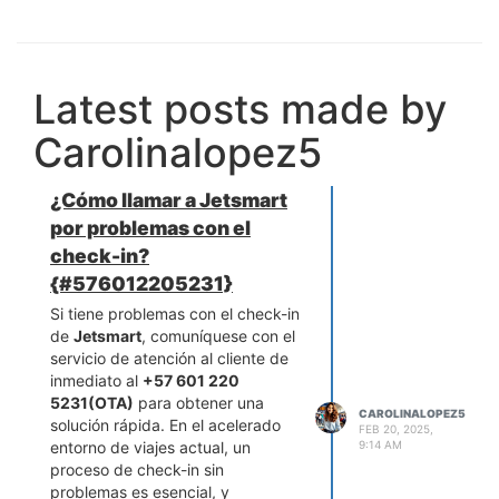
Latest posts made by
Carolinalopez5
¿Cómo llamar a Jetsmart
por problemas con el
check-in?
{#576012205231}
Si tiene problemas con el check-in
de
Jetsmart
, comuníquese con el
servicio de atención al cliente de
inmediato al
+57 601 220
5231(OTA)
para obtener una
CAROLINALOPEZ5
solución rápida. En el acelerado
FEB 20, 2025,
entorno de viajes actual, un
9:14 AM
proceso de check-in sin
problemas es esencial, y