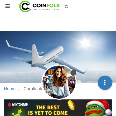
©
Home
Carolinalopez5