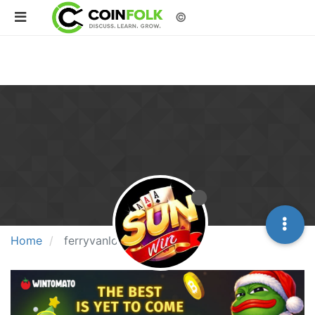
©
Home
ferryvanloocom