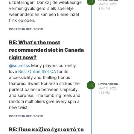
H
HYDROGENN
uitbetalingen. Dankzij de willekeurige
MAY 3, 2025,
vermenigvuldigers is elk spelletje
3:04 PM
weer anders en kan een kleine inzet
flink oplopen.
POSTED IN OFF-TOPIC
RE: What's the most
recommended slot in Canada
right now?
@soumitss
Many players currently
love
Best Online Slot CA
for its
accessibility and thrilling bonus
features. Sweet Bonanza strikes the
H
HYDROGENN
MAY 3, 2025,
perfect balance between simplicity
1:59 PM
and surprise. The tumbling reels and
random multipliers give every spin a
new twist.
POSTED IN OFF-TOPIC
RE: Ποιο καζίνο έχει αυτό το