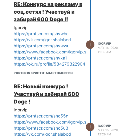
RE: Конкурс на рекламу в
соц.сетях ! Участвуй и
забирай 600 Doge !!
Igorvip
https://prntscr.com/shvwhc
https://vk.com/igor.shalabod
I
IGORVIP
https://prntscr.com/shvwwu
MAY 16, 2020,
https://www.facebook.com/igorvip.shalabod
11:59 AM
https://prntscr.com/shvxa1
https://ok.ru/profile/584279322904
POSTED IN КРИПТО-АЗАРТНЫЕ ИГРЫ
RE: Новый конкурс !
Участвуй и забирай 600
Doge !
Igorvip
https://prntscr.com/shc55n
https://www.facebook.com/igorvip.shalabod
I
IGORVIP
https://prntscr.com/shc5u3
MAY 15, 2020,
https://vk.com/igor.shalabod
12:29 PM