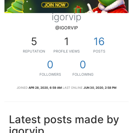
igorvip
@IGORVIP
5
1
16
REPUTATION
PROFILE VIEWS
POSTS
0
0
FOLLOWERS
FOLLOWING
JOINED
APR 28, 2020, 6:59 AM
LAST ONLINE
JUN 30, 2020, 2:58 PM
Latest posts made by
igorvip