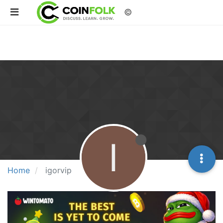
©
I
Home
igorvip