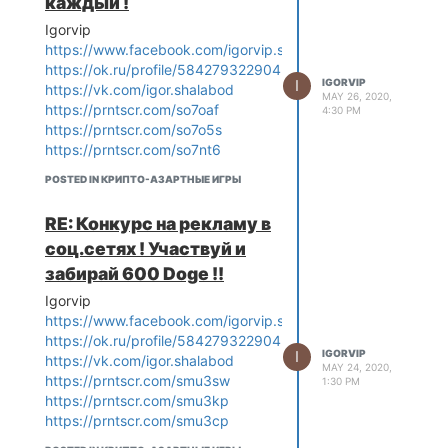
каждый !
Igorvip
https://www.facebook.com/igorvip.shalabod
https://ok.ru/profile/584279322904
I
IGORVIP
https://vk.com/igor.shalabod
MAY 26, 2020,
https://prntscr.com/so7oaf
4:30 PM
https://prntscr.com/so7o5s
https://prntscr.com/so7nt6
POSTED IN КРИПТО-АЗАРТНЫЕ ИГРЫ
RE: Конкурс на рекламу в
соц.сетях ! Участвуй и
забирай 600 Doge !!
Igorvip
https://www.facebook.com/igorvip.shalabod
https://ok.ru/profile/584279322904
I
IGORVIP
https://vk.com/igor.shalabod
MAY 24, 2020,
https://prntscr.com/smu3sw
1:30 PM
https://prntscr.com/smu3kp
https://prntscr.com/smu3cp