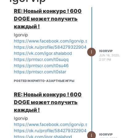
RE: Новый конкурс ! 600
DOGE может получить
каждый !
Igorvip
https://www.facebook.com/igorvip.shalabod
https://ok.ru/profile/584279322904
I
IGORVIP
https://vk.com/igor.shalabod
JUN 16, 2020,
https://prntscr.com/t0suqq
2:07 PM
https://prntscr.com/t0su46
https://prntscr.com/t0star
POSTED IN КРИПТО-АЗАРТНЫЕ ИГРЫ
RE: Новый конкурс ! 600
DOGE может получить
каждый !
Igorvip
https://www.facebook.com/igorvip.shalabod
https://ok.ru/profile/584279322904
I
IGORVIP
https://vk.com/igor.shalabod