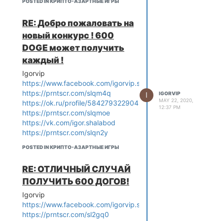
POSTED IN КРИПТО-АЗАРТНЫЕ ИГРЫ
RE: Добро пожаловать на
новый конкурс ! 600
DOGE может получить
каждый !
Igorvip
https://www.facebook.com/igorvip.shalabod
https://prntscr.com/slqm4q
I
IGORVIP
MAY 22, 2020,
https://ok.ru/profile/584279322904
12:37 PM
https://prntscr.com/slqmoe
https://vk.com/igor.shalabod
https://prntscr.com/slqn2y
POSTED IN КРИПТО-АЗАРТНЫЕ ИГРЫ
RE: ОТЛИЧНЫЙ СЛУЧАЙ
ПОЛУЧИТЬ 600 ДОГОВ!
Igorvip
https://www.facebook.com/igorvip.shalabod
https://prntscr.com/sl2gq0