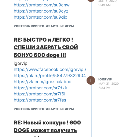
JUN 5, 2020,
https://prntscr.com/su9cnw
9:49 AM
https://prntscr.com/su9cyz
https://prntscr.com/su9dix
POSTED IN КРИПТО-АЗАРТНЫЕ ИГРЫ
RE: БЫСТРО и ЛЕГКО !
СПЕШИ ЗАБРАТЬ СВОЙ
БОНУС 600 doge !!!
igorvip
https://www.facebook.com/igorvip.shalabod
https://ok.ru/profile/584279322904
I
IGORVIP
https://vk.com/igor.shalabod
MAY 31, 2020,
https://prntscr.com/sr7dxk
5:34 PM
https://prntscr.com/sr7f6l
https://prntscr.com/sr7fes
POSTED IN КРИПТО-АЗАРТНЫЕ ИГРЫ
RE: Новый конкурс ! 600
DOGE может получить