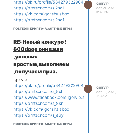
https://ok.ru/profile/584279322904
I
IGORVIP
https://prntscr.com/sl2hdi
MAY 21, 2020,
12:42 PM
https://vk.com/igor.shalabod
https://prntscr.com/sl2ho1
POSTED IN КРИПТО-АЗАРТНЫЕ ИГРЫ
RE: Новый конкурс !
600dоge они ваши
,условия
простые,выполняем
,получаем приз.
Igorvip
https://ok.ru/profile/584279322904
I
IGORVIP
https://prntscr.com/sjj8xl
MAY 19, 2020,
9:16 AM
https://www.facebook.com/igorvip.shalabod
https://prntscr.com/sjj9kr
https://vk.com/igor.shalabod
https://prntscr.com/sjja6y
POSTED IN КРИПТО-АЗАРТНЫЕ ИГРЫ