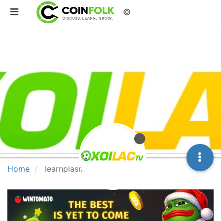
©
Home
learnplasmaorg