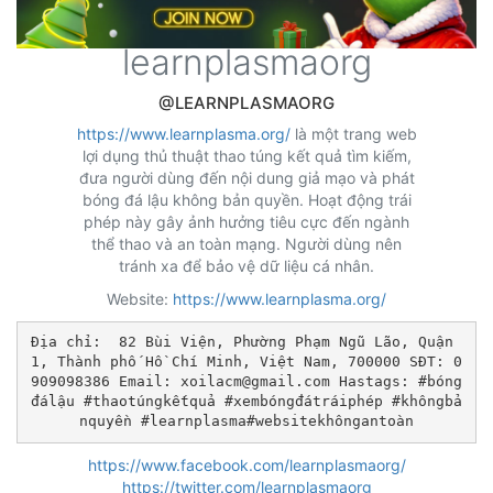
learnplasmaorg
@LEARNPLASMAORG
https://www.learnplasma.org/
là một trang web
lợi dụng thủ thuật thao túng kết quả tìm kiếm,
đưa người dùng đến nội dung giả mạo và phát
bóng đá lậu không bản quyền. Hoạt động trái
phép này gây ảnh hưởng tiêu cực đến ngành
thể thao và an toàn mạng. Người dùng nên
tránh xa để bảo vệ dữ liệu cá nhân.
Website:
https://www.learnplasma.org/
Địa chỉ:  82 Bùi Viện, Phường Phạm Ngũ Lão, Quận 
1, Thành phố Hồ Chí Minh, Việt Nam, 700000 SĐT: 0
909098386 Email: 
xoilacm@gmail.com
 Hastags: #bóng
đálậu #thaotúngkếtquả #xembóngđátráiphép #khôngbả
https://www.facebook.com/learnplasmaorg/
https://twitter.com/learnplasmaorg